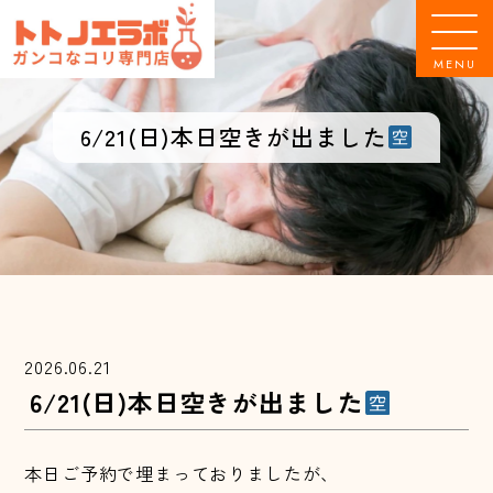
MENU
6/21(日)本日空きが出ました
2026.06.21
6/21(日)本日空きが出ました
本日ご予約で埋まっておりましたが、