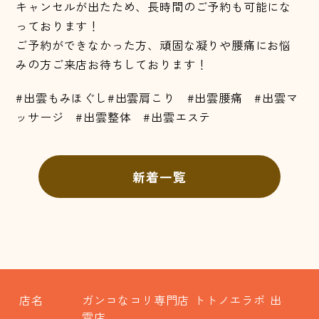
キャンセルが出たため、長時間のご予約も可能にな
っております！
ご予約ができなかった方、頑固な凝りや腰痛にお悩
みの方ご来店お待ちしております！
#出雲もみほぐし#出雲肩こり #出雲腰痛 #出雲マ
ッサージ #出雲整体 #出雲エステ
新着一覧
店名
ガンコなコリ専門店 トトノエラボ 出
雲店