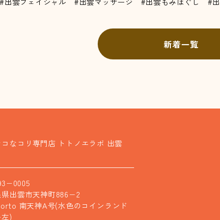
#出雲フェイシャル #出雲マッサージ #出雲もみほぐし #
新着一覧
ンコなコリ専門店 トトノエラボ 出雲
93−0005
県出雲市天神町886−2
 porto 南天神A号(水色のコインランド
左)