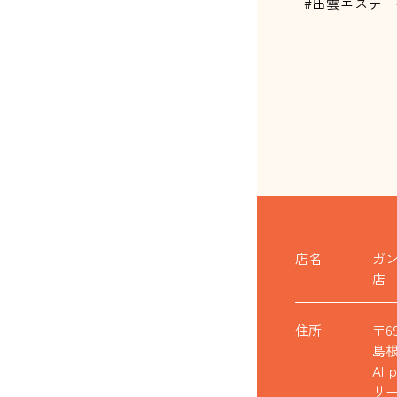
#出雲エステ 
店名
ガ
店
住所
〒6
島根
AI
リー