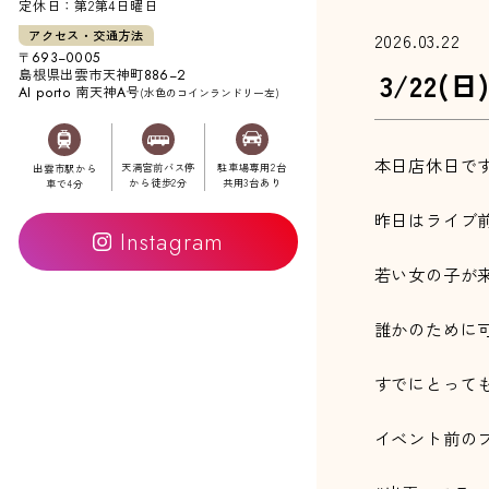
定休日：第2第4日曜日
アクセス・交通方法
2026.03.22
〒693−0005
3/22(
島根県出雲市天神町
886−2
南天神
号
AI porto
A
(水色のコインランドリー左)
本日店休日で
天満宮前バス停
駐車場専用2台
出雲市駅から
から徒歩2分
共用3台あり
車で4分
昨日はライブ
Instagram
若い女の子が
誰かのために
すでにとって
イベント前の