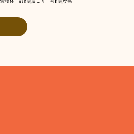
出雲整体 #出雲肩こり #出雲腰痛